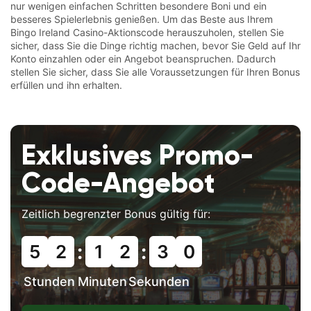
nur wenigen einfachen Schritten besondere Boni und ein
besseres Spielerlebnis genießen. Um das Beste aus Ihrem
Bingo Ireland Casino-Aktionscode herauszuholen, stellen Sie
sicher, dass Sie die Dinge richtig machen, bevor Sie Geld auf Ihr
Konto einzahlen oder ein Angebot beanspruchen. Dadurch
stellen Sie sicher, dass Sie alle Voraussetzungen für Ihren Bonus
erfüllen und ihn erhalten.
Exklusives Promo-
Code-Angebot
Zeitlich begrenzter Bonus gültig für:
:
:
5
2
1
2
2
8
Stunden
Minuten
Sekunden