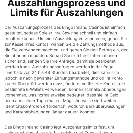
Auszahlungsprozess und
Limits für Auszahlungen
Der Auszahlungsprozess des Bingo Ireland Casinos ist einfach
gestaltet, sodass Spieler ihre Gewinne schnell und einfach
erhalten können. Um eine Auszahlung vorzunehmen, gehen Sie
zur Kasse Ihres Kontos, wählen Sie die Zahlungsmethode aus,
die Sie verwenden möchten, und geben Sie den Betrag ein, den
Sie abheben möchten. Sobald Sie sich Ihrer Informationen
sicher sind, senden Sie Ihre Anfrage, damit sie bearbeitet
werden kann. Auszahlungsanfragen werden in der Regel
innerhalb von 24 bis 48 Stunden bearbeitet, dies kann sich
jedoch je nach gewählter Zahlungsmethode und ob Ihr Konto
zuerst überprüft werden muss, ändern. Verifizierte Konten, die
bestimmte E-Wallets verwenden, können schnelle Abhebungen
vornehmen, was normalerweise bedeutet, dass sie ihr Geld
noch am selben Tag erhalten. Möglicherweise sind weitere
Identitätskontrollen erforderlich, wodurch Banküberweisungen
und Kartenabhebungen länger dauern könnten.
Das Bingo Ireland Casino legt Auszahlungslimits fest, um
sicherzustellen, dass alle fair spielen und Transaktionen