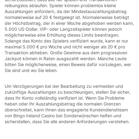
reibungslos ablaufen. Spieler können problemlos kleine
Auszahlungen anfordern, da der Mindestauszahlungsbetrag
normalerweise auf 20 € festgelegt ist. Normalerweise beträgt
der Höchstbetrag, der in einer Woche abgehoben werden kann,
5.000 US-Dollar. VIP- oder Langzeitspieler können jedoch
möglicherweise eine Erhöhung dieses Limits beantragen.
Solange das Konto des Spielers verifiziert wurde, kann er nur
maximal 5.000 € pro Woche und nicht weniger als 20 € pro
Transaktion abheben. Große Gewinne aus dem progressiven
Jackpot können in Raten ausgezahlt werden. Manche Leute
bitten Sie möglicherweise, einen Beweis dafür vorzulegen, wer
Sie sind und wo Sie leben.
Um Verzögerungen bei der Bearbeitung zu vermeiden und
zukünftige Auszahlungen zu beschleunigen, stellen Sie sicher,
dass Ihr Konto vollständig verifiziert ist. Wenn Sie Probleme
haben oder Ihr Auszahlungsbetrag die normalen Grenzen
überschreitet, kann Ihnen das engagierte Kundendienstteam
von Bingo Ireland Casino bei Sonderwünschen helfen und
sicherstellen, dass Sie alle anderen Anforderungen verstehen.