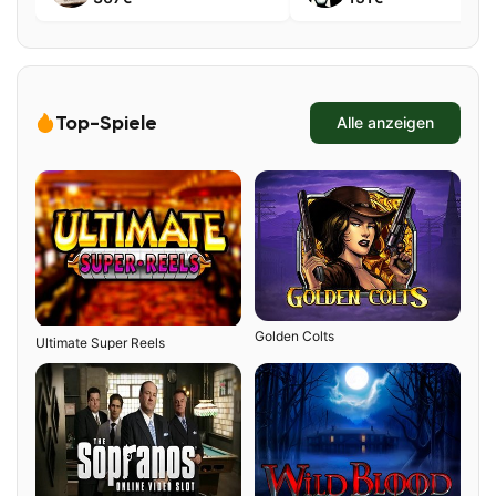
Top-Spiele
Alle anzeigen
Golden Colts
Ultimate Super Reels