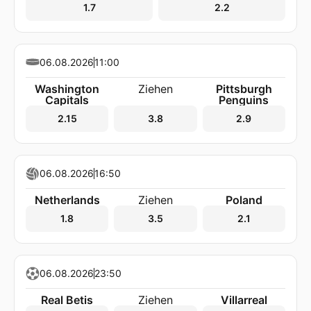
1.7
2.2
06.08.2026
11:00
Washington
Ziehen
Pittsburgh
Capitals
Penguins
2.15
3.8
2.9
06.08.2026
16:50
Netherlands
Ziehen
Poland
1.8
3.5
2.1
06.08.2026
23:50
Real Betis
Ziehen
Villarreal