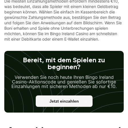
Die meisten Einzahlungsmethoden erfordern mindestens €10,
was bedeutet, dass alle Spieler mit einem kleinen Geldbetrag
beginnen können. Wählen Sie einfach im Kassenbereich die
gewünschte Zahlungsmethode aus, bestätigen Sie den Betrag
und folgen Sie den Anweisungen auf dem Bildschirm. Wenn Sie
Boni erhalten und Spiele ohne Unterbrechungen spielen
möchten, können Sie im Bingo Ireland Casino am schnellsten
mit einer Debitkarte oder einem E-Wallet einzahlen.
Bereit, mit dem Spielen zu
beginnen?
Verwenden Sie noch heute Ihren Bingo Ireland
Casino-Aktionscode und genießen Sie sofortige
Einzahlungen mit sicheren Methoden ab nur €10.
Jetzt einzahlen