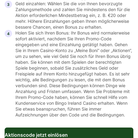
Geld einzahlen: Wählen Sie die von Ihnen bevorzugte
Zahlungsmethode und zahlen Sie mindestens den für die
Aktion erforderlichen Mindestbetrag ein, z. B. €20 oder
mehr. Höhere Einzahlungen geben Ihnen möglicherweise
bessere Chancen, einen Bonus zu erhalten.
Holen Sie sich Ihren Bonus: Ihr Bonus wird normalerweise
sofort aktiviert, nachdem Sie Ihren Promo-Code
eingegeben und eine Einzahlung getätigt haben. Gehen
Sie in Ihrem Casino-Konto zu „Meine Boni“ oder „Aktionen“,
um zu sehen, wie viel Geld Sie noch für Ihren Bonus übrig
haben. Sie können mit dem Spielen der berechtigten
Spiele beginnen, sobald Sie zusätzliches Geld oder
Freispiele auf Ihrem Konto hinzugefügt haben. Es ist sehr
wichtig, alle Bedingungen zu lesen, die mit dem Bonus
verbunden sind. Diese Bedingungen können Dinge wie
Anzahlung und Fristen umfassen. Wenn Sie Probleme mit
Ihrem Promo-Code haben, können Sie schnell Hilfe vom
Kundenservice von Bingo Ireland Casino erhalten. Wenn
Sie etwas beanspruchen, führen Sie immer
Aufzeichnungen über den Code und die Bedingungen.
Aktionscode jetzt einlösen