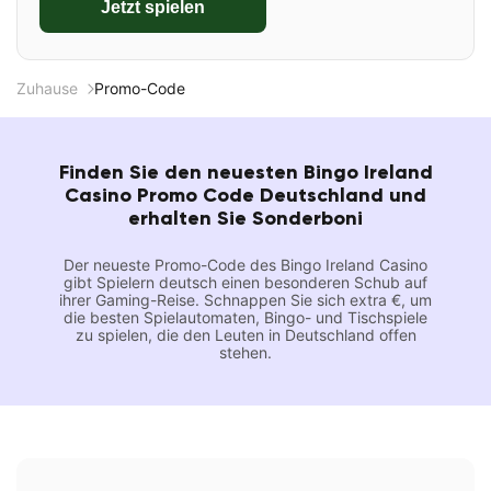
Jetzt spielen
Zuhause
Promo-Code
Finden Sie den neuesten Bingo Ireland
Casino Promo Code Deutschland und
erhalten Sie Sonderboni
Der neueste Promo-Code des Bingo Ireland Casino
gibt Spielern deutsch einen besonderen Schub auf
ihrer Gaming-Reise. Schnappen Sie sich extra €, um
die besten Spielautomaten, Bingo- und Tischspiele
zu spielen, die den Leuten in Deutschland offen
stehen.