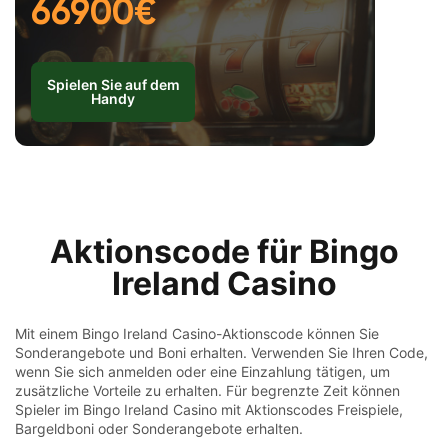
66900€
Spielen Sie auf dem
Handy
Aktionscode für Bingo
Ireland Casino
Mit einem Bingo Ireland Casino-Aktionscode können Sie
Sonderangebote und Boni erhalten. Verwenden Sie Ihren Code,
wenn Sie sich anmelden oder eine Einzahlung tätigen, um
zusätzliche Vorteile zu erhalten. Für begrenzte Zeit können
Spieler im Bingo Ireland Casino mit Aktionscodes Freispiele,
Bargeldboni oder Sonderangebote erhalten.