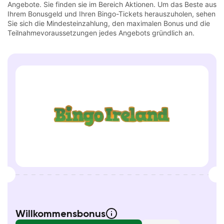
Angebote. Sie finden sie im Bereich Aktionen. Um das Beste aus
Ihrem Bonusgeld und Ihren Bingo-Tickets herauszuholen, sehen
Sie sich die Mindesteinzahlung, den maximalen Bonus und die
Teilnahmevoraussetzungen jedes Angebots gründlich an.
Willkommensbonus