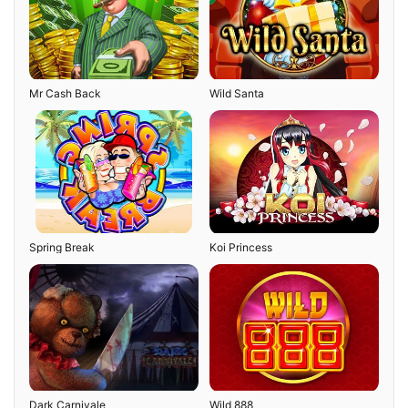
Mr Cash Back
Wild Santa
Sic Bo (Habanero)
Koi Princess
Dark Carnivale
Wild 888