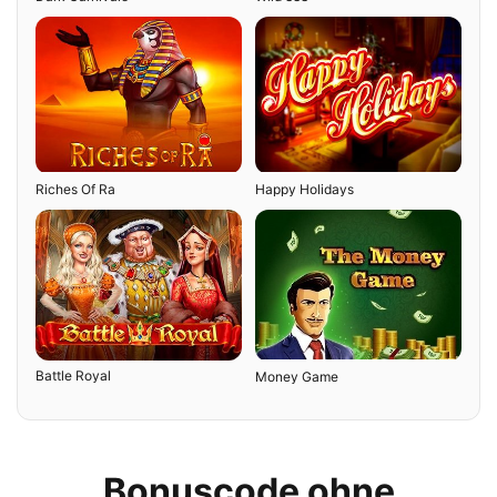
Riches Of Ra
Happy Holidays
Battle Royal
Money Game
Bonuscode ohne