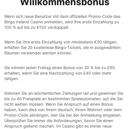
Willkommensbonus
Wenn sich neue Benutzer mit dem offiziellen Promo-Code des
Bingo Ireland Casino anmelden, wird ihre erste Einzahlung zu
100 % auf bis zu €150 verdoppelt.
Wenn Sie Ihre erste Einzahlung von mindestens €30 tätigen,
erhalten Sie 20 kostenlose Bingo-Tickets, die in ausgewählten
Räumen verwendet werden können.
Sie können jeden Freitag einen Bonus von 30 % bis zu £60
erhalten, wenn Sie eine Nachzahlung von £40 oder mehr
tätigen.
Nehmen Sie an wöchentlichen Ziehungen teil und gewinnen Sie
bis zu 40 Freispiele an bestimmten Spielautomaten, auf die Sie
nicht wetten müssen. Wenn Sie Anspruch auf einen Bonus
haben, kann dies von Ihrem deutsch, Ihrem Wohnort oder dem
Promo-Code abhängen, den Sie bei der Anmeldung eingeben.
Überprüfen Sie immer die Anforderungen, bevor Sie einen
Anspruch geltend machen. Im Casino gibt es immer neue