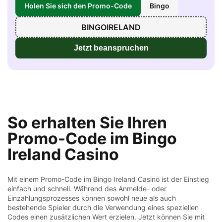
Holen Sie sich den Promo-Code
Bingo
BINGOIRELAND
Jetzt beanspruchen
So erhalten Sie Ihren
Promo-Code im Bingo
Ireland Casino
Mit einem Promo-Code im Bingo Ireland Casino ist der Einstieg
einfach und schnell. Während des Anmelde- oder
Einzahlungsprozesses können sowohl neue als auch
bestehende Spieler durch die Verwendung eines speziellen
Codes einen zusätzlichen Wert erzielen. Jetzt können Sie mit